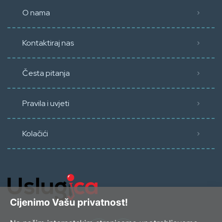
O nama
Kontaktiraj nas
Česta pitanja
Pravila i uvjeti
Kolačići
Cijenimo Vašu privatnost!