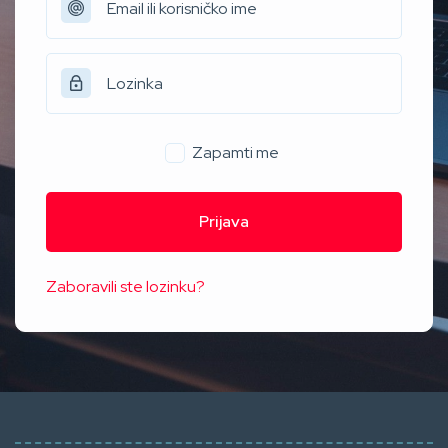
Zapamti me
Prijava
Zaboravili ste lozinku?