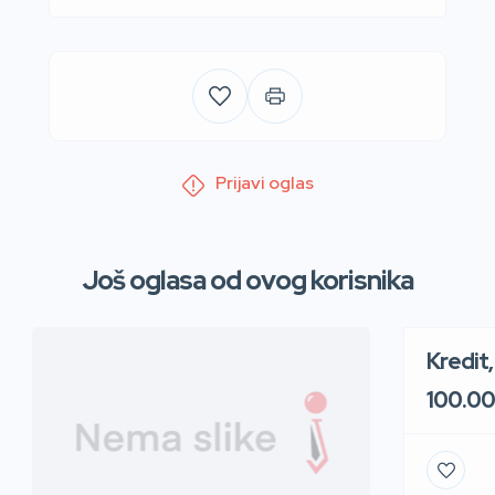
Prijavi oglas
Još oglasa od ovog korisnika
Kredit
100.0