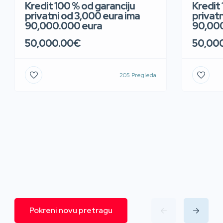
Kredit 100 % od garanciju
Kredit 
privatni od 3,000 eura ima
privat
90,000.000 eura
90,000
50,000.00€
50,00
205 Pregleda
Pokreni novu pretragu