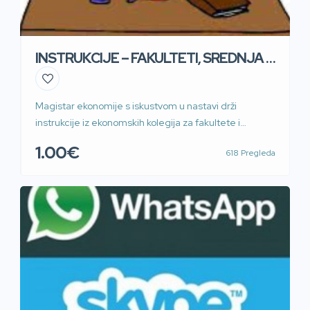
INSTRUKCIJE – FAKULTETI, SREDNJA I
OSNOVNA ŠKOLA
Magistar ekonomije s iskustvom u nastavi drži
instrukcije iz ekonomskih kolegija za fakultete i
srednje škole. Split i okolica (Solin, Kaštela, Trogir, Sinj,
1.00€
618 Pregleda
Omiš) – uživo, cijela Hrvatska – online. Također, držim
instrukcije iz matematike, fizike i hrvatskog jezika za
osnovne i srednje škole. Nudim usluge priprema za
državnu maturu iz navedenih predmeta i […]