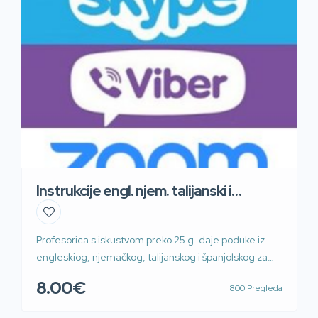
Instrukcije engl. njem. talijanski i
španjolski
Profesorica s iskustvom preko 25 g. daje poduke iz
engleskiog, njemačkog, talijanskog i španjolskog za
osnovnu školu, srednju školu i fakultet. Moguće i preko
8.00€
800 Pregleda
WhatsApp, Skype, Zoom i Teams, Prilaz G. Deželića.
Povoljno sat ili blok sat. 60kn/45min 100kn/90min