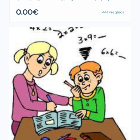
tehnika učenja i pamćenja te drugi oblici pomoći u
0.00€
441 Pregleda
učenju, klasično ili online, uživo u realnom vremenu
Pomoć pri učenju – poduke (instrukcije, repeticije,
lekcije) iz cjelokupnog nastavnog programa (razni
predmeti), klasične ili online putem SKYPEA, VIBERA,
WhatsAppa uživo u […]