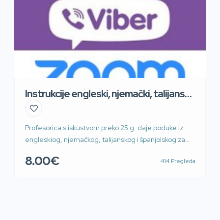
Instrukcije engleski, njemački, talijanski i
španj
Profesorica s iskustvom preko 25 g. daje poduke iz
engleskiog, njemačkog, talijanskog i španjolskog za
osnovnu školu, srednju školu i fakultet. Moguće i preko
8.00€
414 Pregleda
WhatsApp, Skype, Zoom i Teams, Prilaz G. Deželića.
Povoljno sat ili blok sat. 60kn/45min 100kn/90min