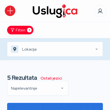
Filteri
1
Lokacija
5
Rezultata
Ostali jezici
Najrelevantnije