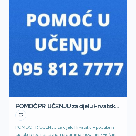
POMOĆ PRI UČENJU za cijelu Hrvatsku
– poduke
POMOĆ PRI UČENJU za cijelu Hrvatsku – poduke iz
cjelokupnog nastavnog programa, usvajanje vještina i