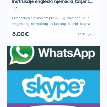
Instrukcije engleski, njemački, talijanski i
špan
Profesorica s iskustvom preko 25 g. daje poduke iz
engleskiog, njemačkog, talijanskog i španjolskog za
osnovnu školu, srednju školu i fakultet. Moguće i preko
8.00€
426 Pregleda
WhatsApp, Skype, Zoom i Teams, Prilaz G. Deželića.
Povoljno sat ili blok sat. 60kn/45min 100kn/90min