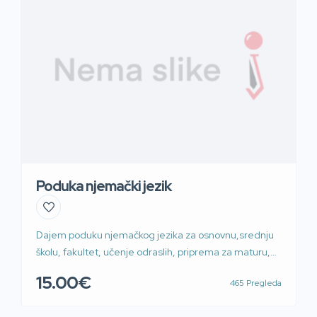
Poduka njemački jezik
Dajem poduku njemačkog jezika za osnovnu,srednju
školu, fakultet, učenje odraslih, priprema za maturu,
međunarodne ispite, višegodišnje iskustvo.
15.00€
465 Pregleda