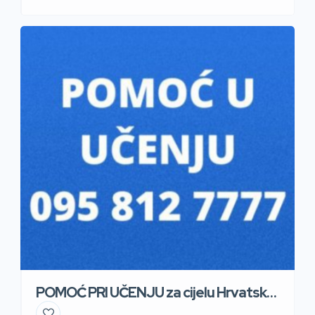
POMOĆ PRI UČENJU za cijelu Hrvatsku
– poduke