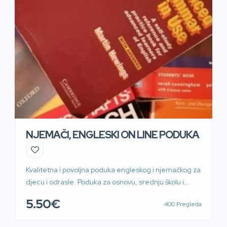
NJEMAČI, ENGLESKI ON LINE PODUKA
Kvalitetna i povoljna poduka engleskog i njemačkog za
djecu i odrasle. Poduka za osnovu, srednju školu i
fakultete. Primjena suvremenih, efikasnih metoda
5.50€
400 Pregleda
podučavanja stranog jezika. Gramatika i konverzacija,
ISPRAVAK OCJENA, POPRAVCI, PRIPREMA ZA