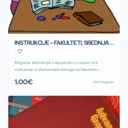
INSTRUKCIJE – FAKULTETI, SREDNJA I
OSNOVNA ŠKOLA
Magistar ekonomije s iskustvom u nastavi drži
instrukcije iz ekonomskih kolegija za fakultete i
srednje škole. Split i okolica (Solin, Kaštela, Trogir, Sinj,
1.00€
618 Pregleda
Omiš) – uživo, cijela Hrvatska – online. Također, držim
instrukcije iz matematike, fizike i hrvatskog jezika za
osnovne i srednje škole. Nudim usluge priprema za
državnu maturu iz navedenih predmeta i […]