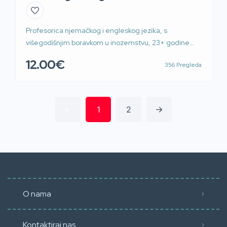
Profesorica njemačkog i engleskog jezika, s
višegodišnjim boravkom u inozemstvu, 23+ godine
radnog iskustva kao prevoditeljica i sudski tumač drži
12.00€
356 Pregleda
poduku iz njemačkog i engleskog jezika za
osnovnoškolce, srednjoškolce, studente svih fakulteta
te pravnike, ekonomiste, poslovne ljude, tehničke
struke isključivo u svom prostoru u Novom Zagrebu.
1
2
Cijena i termini po dogovoru.
O nama
Kontaktiraj nas