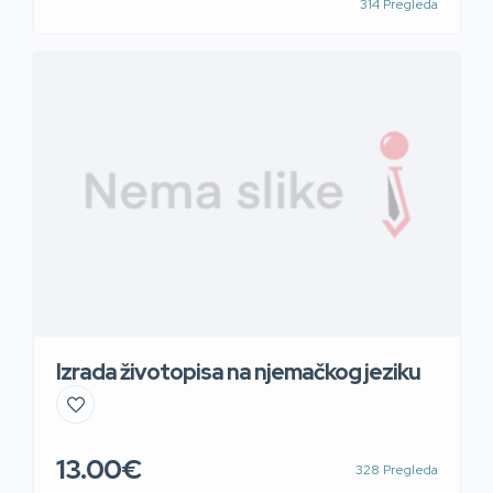
314 Pregleda
njemačkog jezika s više od 10 godina iskustva poduke
njemačkog jezika svim uzrastima. Njoj njemački nije
samo posao već i velika ljubav i hobi. I zna sve riječi
pjesme „99 Luftballons“. GDJE? Online. Umjesto da
[…]
Izrada životopisa na njemačkog jeziku
13.00€
328 Pregleda