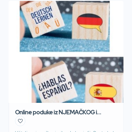
MATURE i ispite. Engleski i njemački ZA RAD U
INOZEMSTVU. Dugogodišnje iskustvo, garancija
kvalitete. Posebne pogodnosti za dva ili više polaznika
(cijena […]
Online poduke iz NJEMAČKOG i
ŠPANJOLSKOG jezika