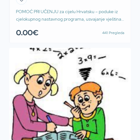
POMOĆ PRI UČENJU za cijelu Hrvatsku – poduke iz
cjelokupnog nastavnog programa, usvajanje vještina i
tehnika učenja i pamćenja te drugi oblici pomoći u
0.00€
441 Pregleda
učenju, klasično ili online, uživo u realnom vremenu
Pomoć pri učenju – poduke (instrukcije, repeticije,
lekcije) iz cjelokupnog nastavnog programa (razni
predmeti), klasične ili online putem SKYPEA, VIBERA,
WhatsAppa uživo u […]