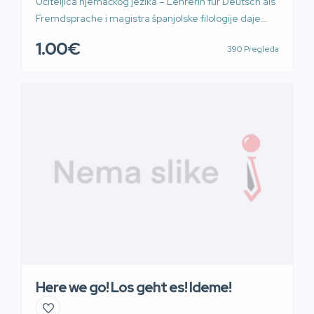
Učiteljica njemačkog jezika – Lehrerin für Deutsch als
Fremdsprache i magistra španjolske filologije daje
poduke i instrukcije iz njemačkog i španjolskog jezika
1.00€
390 Pregleda
za djecu i odrasle. Provodim pripreme za
međunarodno priznate diplome A1-C2 i maturu
(osnovna, viša razina). Osim toga pružam usluge
kvalitetnog prijevoda te nudim pomoć pri pisanju
zadaća, raznih radova, sastavljanju životopisa, molbi
[…]
Here we go! Los geht es! Ideme!