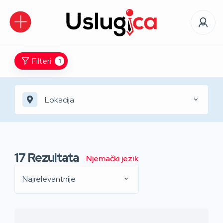
Filteri
1
Lokacija
17
Rezultata
Njemački jezik
Najrelevantnije