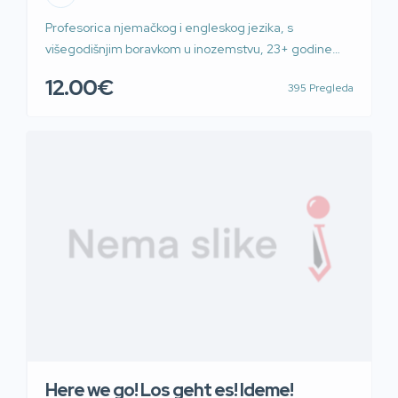
Profesorica njemačkog i engleskog jezika, s
višegodišnjim boravkom u inozemstvu, 23+ godine
radnog iskustva kao prevoditeljica i sudski tumač drži
12.00€
395 Pregleda
poduku iz njemačkog i engleskog jezika za
osnovnoškolce, srednjoškolce, studente svih fakulteta
te pravnike, ekonomiste, poslovne ljude, tehničke
struke isključivo u svom prostoru u Novom Zagrebu.
Cijena i termini po dogovoru.
Here we go! Los geht es! Ideme!