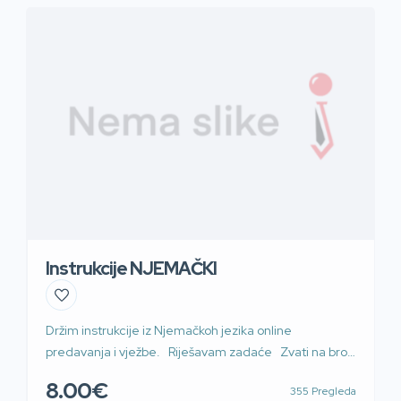
Instrukcije NJEMAČKI
Držim instrukcije iz Njemačkoh jezika online
predavanja i vježbe. Riješavam zadaće Zvati na broj
095 722 4976
8.00€
355 Pregleda