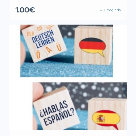
srednje škole. Split i okolica (Solin, Kaštela, Trogir, Sinj,
1.00€
623 Pregleda
Omiš) – uživo, cijela Hrvatska – online. Također, držim
instrukcije iz matematike, fizike i hrvatskog jezika za
osnovne i srednje škole. Nudim usluge priprema za
državnu maturu iz navedenih predmeta i […]