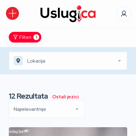
Filteri
1
Lokacija
12
Rezultata
Ostali jezici
Najrelevantnije