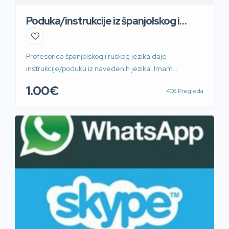
Poduka/instrukcije iz španjolskog i
ruskog jezika
Profesorica španjolskog i ruskog jezika daje
instrukcije/poduku iz navedenih jezika. Imam
višegodišnje iskustvo rada u nastavi sa svim
1.00€
406 Pregleda
uzrastima. Dolazak kod Vas (Zagrebu), moguća i
online nastava (Zoom). Za više informacija i detaljan
dogovor, javite se na mail:
verbalis.poduke@gmail.com ili na broj mobitela:
0989283273 .