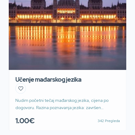
Učenje mađarskog jezika
Nudim početni tečaj mađarskog jezika, cijena po
dogovoru. Razina poznavanja jezika: završen
preddiplomski studij mađarskog jezika i književnosti,
1.00€
342 Pregleda
B1/B2