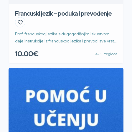
Francuski jezik – poduka i prevođenje
Prof. francuskog jezika s dugogodišnjim iskustvom
daje instrukcije iz francuskog jezika i prevodi sve vrste
tekstova (sudski sam tumač za francuski jezik).
10.00€
425 Pregleda
Dolazak na adresu ili drugo, po dogovoru.