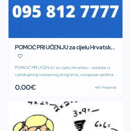
POMOĆ PRI UČENJU za cijelu Hrvatsku
– poduke
POMOĆ PRI UČENJU za cijelu Hrvatsku – poduke iz
cjelokupnog nastavnog programa, usvajanje vještina i
tehnika učenja i pamćenja te drugi oblici pomoći u
0.00€
443 Pregleda
učenju, klasično ili online, uživo u realnom vremenu
Pomoć pri učenju – poduke (instrukcije, repeticije,
lekcije) iz cjelokupnog nastavnog programa (razni
predmeti), klasične ili online putem SKYPEA, VIBERA,
WhatsAppa uživo u […]