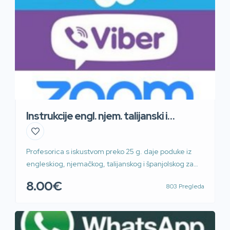
Instrukcije engl. njem. talijanski i
španjolski
Profesorica s iskustvom preko 25 g. daje poduke iz
engleskiog, njemačkog, talijanskog i španjolskog za
osnovnu školu, srednju školu i fakultet. Moguće i preko
8.00€
803 Pregleda
WhatsApp, Skype, Zoom i Teams, Prilaz G. Deželića.
Povoljno sat ili blok sat. 60kn/45min 100kn/90min