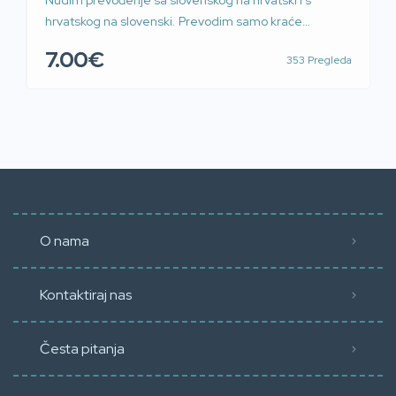
Nudim prevođenje sa slovenskog na hrvatski i s
hrvatskog na slovenski. Prevodim samo kraće
tekstove. Ne prevodim dokumente. Razina
7.00€
353 Pregleda
poznavanja jezika B2. 50 kn po kartici teksta.
O nama
Kontaktiraj nas
Česta pitanja