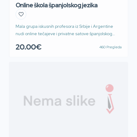
Online škola španjolskog jezika
Mala grupa iskusnih profesora iz Srbije i Argentine
nudi online tečajeve i privatne satove španjolskog
jezika uz mnoštvo odličnih ponuda, dodatnog
20.00€
460 Pregleda
materijala i sličnih pogodnosti. Kontaktirajte nas za
više detalja, jer nudimo osnovne tečajeve, ubrzane
tečajeve i različite pakete privatnih satova. Možete
raditi sa instruktorkom koja je veći deo života provela u
Argentini uz gostovanje […]