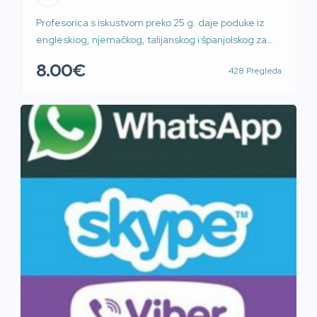
Profesorica s iskustvom preko 25 g. daje poduke iz
engleskiog, njemačkog, talijanskog i španjolskog za
osnovnu školu, srednju školu i fakultet. Moguće i preko
8.00€
428 Pregleda
WhatsApp, Skype, Zoom i Teams, Prilaz G. Deželića.
Povoljno sat ili blok sat. 60kn/45min 100kn/90min