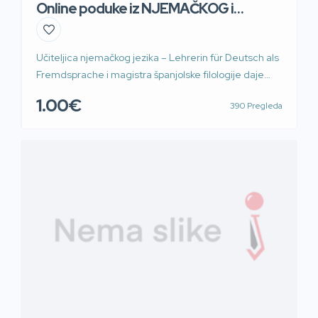
Online poduke iz NJEMAČKOG i
ŠPANJOLSKOG jezika
Učiteljica njemačkog jezika – Lehrerin für Deutsch als
Fremdsprache i magistra španjolske filologije daje
poduke i instrukcije iz njemačkog i španjolskog jezika
1.00€
390 Pregleda
za djecu i odrasle. Provodim pripreme za
međunarodno priznate diplome A1-C2 i maturu
(osnovna, viša razina). Osim toga pružam usluge
kvalitetnog prijevoda te nudim pomoć pri pisanju
zadaća, raznih radova, sastavljanju životopisa, molbi
[…]