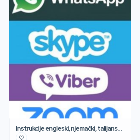
Instrukcije engleski, njemački, talijanski i
špan