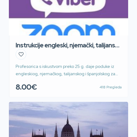
Instrukcije engleski, njemački, talijanski i
španj
Profesorica s iskustvom preko 25 g. daje poduke iz
engleskiog, njemačkog, talijanskog i španjolskog za
osnovnu školu, srednju školu i fakultet. Moguće i preko
8.00€
418 Pregleda
WhatsApp, Skype, Zoom i Teams, Prilaz G. Deželića.
Povoljno sat ili blok sat. 60kn/45min 100kn/90min