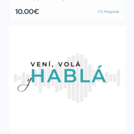
novac, pomoc ili otvoriti kafic ili pokrenuti posao.
10.00€
172 Pregleda
Spreman sam vam pomoci novcem da promijenite
svoj život u radost. Za više informacija kontaktirajte
me: pfs.rusvelt274@gmail.com, Whatsap
+381616958462 ili Viber: +38761016038