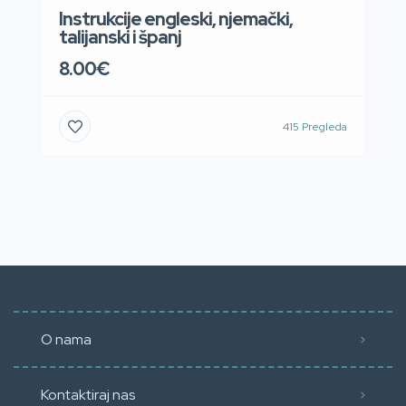
Instrukcije engleski, njemački,
talijanski i španj
8.00€
415 Pregleda
O nama
Kontaktiraj nas