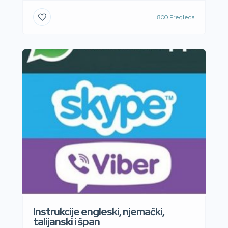
800 Pregleda
Instrukcije engleski, njemački,
talijanski i špan