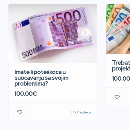
Trebate
projek
Imate li poteškoca u
suocavanju sa svojim
100.0
problemima?
100.00€
310 Pregleda