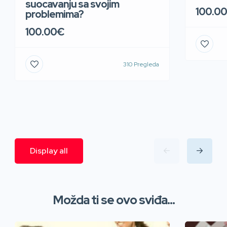
suocavanju sa svojim
100.0
problemima?
100.00€
310 Pregleda
Display all
Možda ti se ovo sviđa...