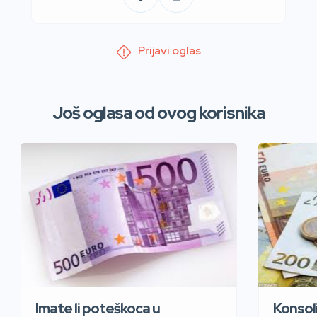
Prijavi oglas
Još oglasa od ovog korisnika
Imate li poteškoca u
Konsoli