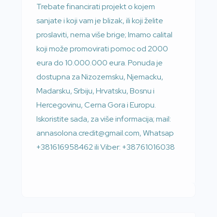
Trebate financirati projekt o kojem
sanjate i koji vam je blizak, ili koji želite
proslaviti, nema više brige; Imamo calital
koji može promovirati pomoc od 2000
eura do 10.000.000 eura. Ponuda je
dostupna za Nizozemsku, Njemacku,
Madarsku, Srbiju, Hrvatsku, Bosnu i
Hercegovinu, Cerna Gora i Europu.
Iskoristite sada, za više informacija; mail:
annasolona.credit@gmail.com, Whatsap
+381616958462 ili Viber: +38761016038